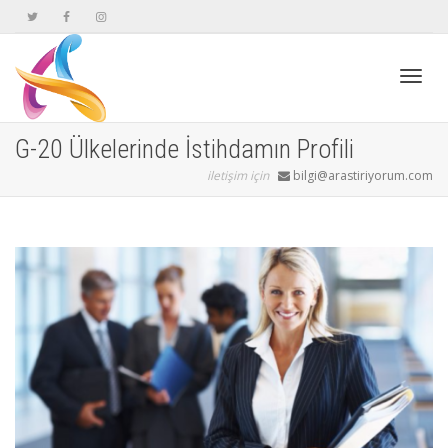
Geçiş
G-20 Ülkelerinde İstihdamın Profili
iletişim için
bilgi@arastiriyorum.com
navig