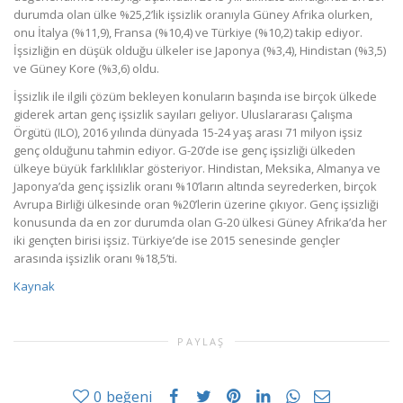
durumda olan ülke %25,2’lik işsizlik oranıyla Güney Afrika olurken,
onu İtalya (%11,9), Fransa (%10,4) ve Türkiye (%10,2) takip ediyor.
İşsizliğin en düşük olduğu ülkeler ise Japonya (%3,4), Hindistan (%3,5)
ve Güney Kore (%3,6) oldu.
İşsizlik ile ilgili çözüm bekleyen konuların başında ise birçok ülkede
giderek artan genç işsizlik sayıları geliyor. Uluslararası Çalışma
Örgütü (ILO), 2016 yılında dünyada 15-24 yaş arası 71 milyon işsiz
genç olduğunu tahmin ediyor. G-20’de ise genç işsizliği ülkeden
ülkeye büyük farklılıklar gösteriyor. Hindistan, Meksika, Almanya ve
Japonya’da genç işsizlik oranı %10’ların altında seyrederken, birçok
Avrupa Birliği ülkesinde oran %20’lerin üzerine çıkıyor. Genç işsizliği
konusunda da en zor durumda olan G-20 ülkesi Güney Afrika’da her
iki gençten birisi işsiz. Türkiye’de ise 2015 senesinde gençler
arasında işsizlik oranı %18,5’ti.
Kaynak
PAYLAŞ
0
beğeni