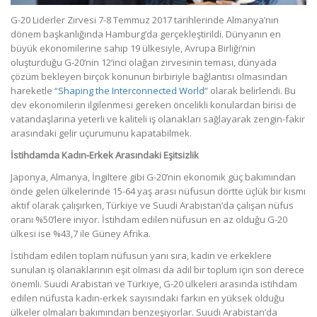
G-20 Liderler Zirvesi 7-8 Temmuz 2017 tarihlerinde Almanya’nın
dönem başkanlığında Hamburg’da gerçekleştirildi. Dünyanın en
büyük ekonomilerine sahip 19 ülkesiyle, Avrupa Birliği’nin
oluşturduğu G-20’nin 12’inci olağan zirvesinin teması, dünyada
çözüm bekleyen birçok konunun birbiriyle bağlantısı olmasından
hareketle “
Shaping the Interconnected World
” olarak belirlendi. Bu
dev ekonomilerin ilgilenmesi gereken öncelikli konulardan birisi de
vatandaşlarına yeterli ve kaliteli iş olanakları sağlayarak zengin-fakir
arasındaki gelir uçurumunu kapatabilmek.
İstihdamda Kadın-Erkek Arasındaki Eşitsizlik
Japonya, Almanya, İngiltere gibi G-20’nin ekonomik güç bakımından
önde gelen ülkelerinde 15-64 yaş arası nüfusun dörtte üçlük bir kısmı
aktif olarak çalışırken, Türkiye ve Suudi Arabistan’da çalışan nüfus
oranı %50’lere iniyor. İstihdam edilen nüfusun en az olduğu G-20
ülkesi ise %43,7 ile Güney Afrika.
İstihdam edilen toplam nüfusun yanı sıra, kadın ve erkeklere
sunulan iş olanaklarının eşit olması da adil bir toplum için son derece
önemli. Suudi Arabistan ve Türkiye, G-20 ülkeleri arasında istihdam
edilen nüfusta kadın-erkek sayısındaki farkın en yüksek olduğu
ülkeler olmaları bakımından benzeşiyorlar. Suudi Arabistan’da