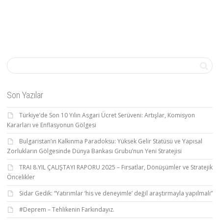
Son Yazılar
Türkiye’de Son 10 Yılın Asgari Ücret Serüveni: Artışlar, Komisyon
Kararları ve Enflasyonun Gölgesi
Bulgaristan’ın Kalkınma Paradoksu: Yüksek Gelir Statüsü ve Yapısal
Zorlukların Gölgesinde Dünya Bankası Grubu’nun Yeni Stratejisi
TRAI 8.YIL ÇALIŞTAYI RAPORU 2025 – Fırsatlar, Dönüşümler ve Stratejik
Öncelikler
Sidar Gedik: “Yatırımlar ‘his ve deneyimle’ değil araştırmayla yapılmalı”
#Deprem – Tehlikenin Farkındayız.