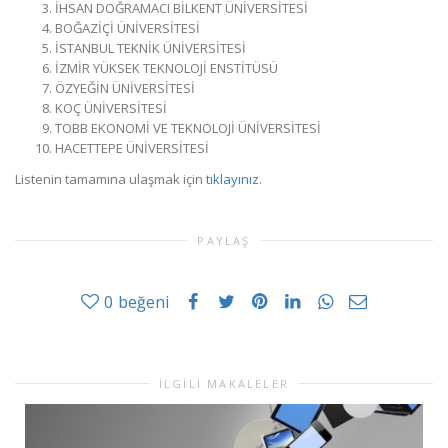
İHSAN DOĞRAMACI BİLKENT ÜNİVERSİTESİ
BOĞAZİÇİ ÜNİVERSİTESİ
İSTANBUL TEKNİK ÜNİVERSİTESİ
İZMİR YÜKSEK TEKNOLOJİ ENSTİTÜSÜ
ÖZYEĞİN ÜNİVERSİTESİ
KOÇ ÜNİVERSİTESİ
TOBB EKONOMİ VE TEKNOLOJİ ÜNİVERSİTESİ
HACETTEPE ÜNİVERSİTESİ
Listenin tamamına ulaşmak için
tıklayınız
.
PAYLAŞ
0
beğeni
İLGILI MAKALELER