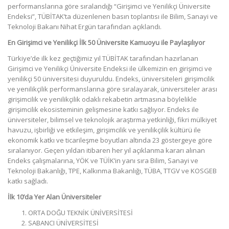
performanslarına göre sıralandığı “Girişimci ve Yenilikçi Üniversite
Endeksi”, TÜBİTAK’ta düzenlenen basın toplantısı ile Bilim, Sanayi ve
Teknoloji Bakanı Nihat Ergün tarafından açıklandı.
En Girişimci ve Yenilikçi İlk 50 Üniversite Kamuoyu ile Paylaşılıyor
Türkiye’de ilk kez geçtiğimiz yıl TÜBİTAK tarafından hazırlanan
Girişimci ve Yenilikçi Üniversite Endeksi ile ülkemizin en girişimci ve
yenilikçi 50 üniversitesi duyuruldu. Endeks, üniversiteleri girişimcilik
ve yenilikçilik performanslarına göre sıralayarak, üniversiteler arası
girişimcilik ve yenilikçilik odaklı rekabetin artmasına böylelikle
girişimcilik ekosisteminin gelişmesine katkı sağlıyor. Endeks ile
üniversiteler, bilimsel ve teknolojik araştırma yetkinliği, fikri mülkiyet
havuzu, işbirliği ve etkileşim, girişimcilik ve yenilikçilik kültürü ile
ekonomik katkı ve ticarileşme boyutları altında 23 göstergeye göre
sıralanıyor. Geçen yıldan itibaren her yıl açıklanma kararı alınan
Endeks çalışmalarına, YÖK ve TÜİK’in yanı sıra Bilim, Sanayi ve
Teknoloji Bakanlığı, TPE, Kalkınma Bakanlığı, TÜBA, TTGV ve KOSGEB
katkı sağladı.
İlk 10’da Yer Alan Üniversiteler
ORTA DOĞU TEKNİK ÜNİVERSİTESİ
SABANCI ÜNİVERSİTESİ