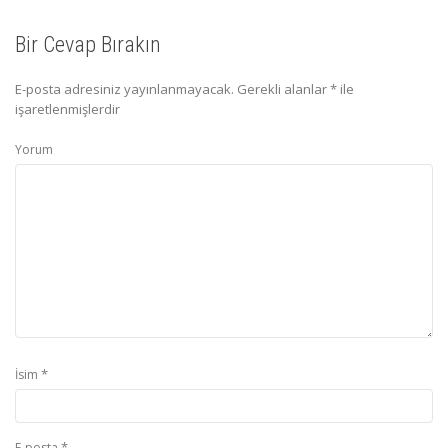
Bir Cevap Bırakın
E-posta adresiniz yayınlanmayacak.
Gerekli alanlar
*
ile
işaretlenmişlerdir
Yorum
*
İsim
*
E-posta