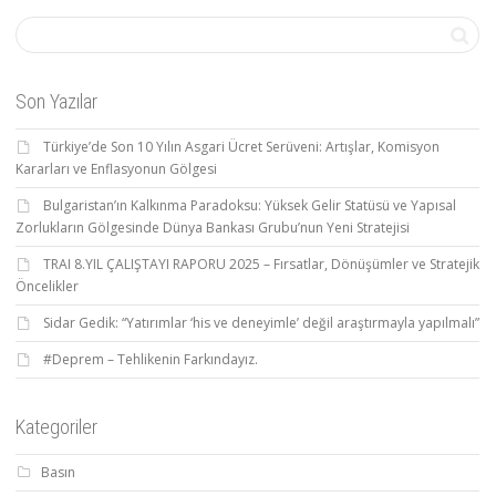
Son Yazılar
Türkiye’de Son 10 Yılın Asgari Ücret Serüveni: Artışlar, Komisyon
Kararları ve Enflasyonun Gölgesi
Bulgaristan’ın Kalkınma Paradoksu: Yüksek Gelir Statüsü ve Yapısal
Zorlukların Gölgesinde Dünya Bankası Grubu’nun Yeni Stratejisi
TRAI 8.YIL ÇALIŞTAYI RAPORU 2025 – Fırsatlar, Dönüşümler ve Stratejik
Öncelikler
Sidar Gedik: “Yatırımlar ‘his ve deneyimle’ değil araştırmayla yapılmalı”
#Deprem – Tehlikenin Farkındayız.
Kategoriler
Basın