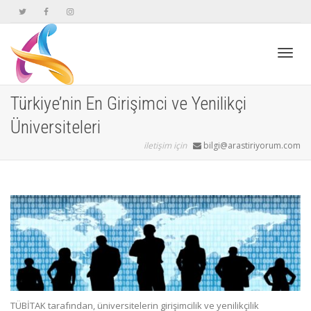
Geçiş
Türkiye’nin En Girişimci ve Yenilikçi
Üniversiteleri
navig
iletişim için
bilgi@arastiriyorum.com
TÜBİTAK tarafından, üniversitelerin girişimcilik ve yenilikçilik