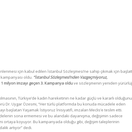
önlenmesi için kabul edilen İstanbul Sözleşmesi’ne sahip çıkmak için başlatt
n kampanyası oldu.
“İstanbul Sözleşmesi’nden Vazgeçmiyoruz,
e
1 milyon imzayı geçen 3. Kampanya oldu
ve sözleşmenin yeniden yürürlü
 atılmasının, Türkiye’de kadın hareketinin ne kadar güçlü ve kararlı olduğunu
törü Dr. Uygar Özesmi, “Her türlü platformda bu konuda mücadele eden
ı başlatan Yaşamak İstiyoruz İnisiyatifi, imzaları Meclis’e teslim etti.
cadelenin sona ermemesi ve bu alandaki dayanışma, değişimin sadece
 ortaya koyuyor. Bu kampanyada olduğu gibi, değişim taleplerinin
alık artıyor” dedi.