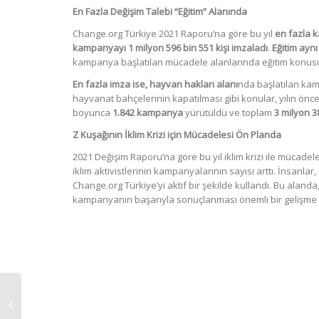
En Fazla Değişim Talebi “Eğitim” Alanında
Change.org Türkiye 2021 Raporu’na göre bu yıl
en fazla 
kampanyayı 1 milyon 596 bin 551 kişi imzaladı
.
Eğitim ayn
kampanya başlatılan mücadele alanlarında eğitim konusu
En fazla imza ise, hayvan hakları alanı
nda başlatılan kam
hayvanat bahçelerinin kapatılması gibi konular, yılın önc
boyunca
1.842 kampanya
yürütüldü ve toplam
3 milyon 3
Z Kuşağının İklim Krizi için Mücadelesi Ön Planda
2021 Değişim Raporu’na göre bu yıl iklim krizi ile mücadele 
iklim aktivistlerinin kampanyalarının sayısı arttı. İnsanlar
Change.org Türkiye’yi aktif bir şekilde kullandı. Bu aland
kampanyanın başarıyla sonuçlanması önemli bir gelişme ol