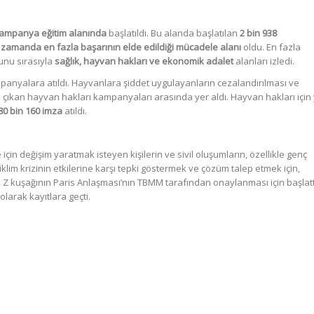
kampanya eğitim alanında
başlatıldı. Bu alanda başlatılan
2 bin 938
ı zamanda en fazla başarının elde edildiği mücadele alanı
oldu. En fazla
nu sırasıyla
sağlık, hayvan hakları ve ekonomik adalet
alanları izledi.
panyalara atıldı. Hayvanlara şiddet uygulayanların cezalandırılması ve
e çıkan hayvan hakları kampanyaları arasında yer aldı. Hayvan hakları için 
80 bin 160 imza
atıldı.
için değişim yaratmak isteyen kişilerin ve sivil oluşumların, özellikle genç
, iklim krizinin etkilerine karşı tepki göstermek ve çözüm talep etmek için,
a, Z kuşağının Paris Anlaşması’nın TBMM tarafından onaylanması için başlatt
arak kayıtlara geçti.