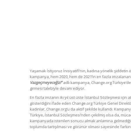
Yaşamak İstiyoruz İnisiyatifi’nin, kadına yönelik şiddetin 
kampanya, hem 2020, hem de 2021’in en fazla imzalana
Vazgeçmeyeceğiz!”
adlı kampanya, Change.org Türkiye’d
girmesi talebiyle devam ediyor.
En fazla imzanın iki yıl üst üste İstanbul Sözleşmesi için
gösterdiğini ifade eden Change.org Türkiye Genel Direk
kadınlar, Change.org’u da aktif şekilde kullandı. Kampanyay
Türkiye, İstanbul Sözleşmesi’nden çekilmiş olsa da, mü
kampanyada istenilen sonucu almak anlamına gelmediğini
toplumda tartışılması ve görünür olması sayesinde farkınd