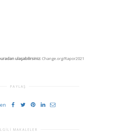
radan ulaşabilirsiniz:
Change.org/Rapor2021
PAYLAŞ
ğen
İLGILI MAKALELER