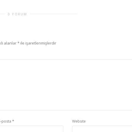
0 YORUM
li alanlar
*
ile işaretlenmişlerdir
*
E-posta
Website