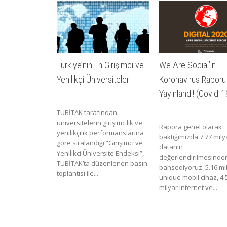
Türkiye’nin En Girişimci ve
We Are Social’ın
Yenilikçi Üniversiteleri
Koronavirüs Raporu
Yayınlandı! (Covid-1
TÜBİTAK tarafından,
üniversitelerin girişimcilik ve
Rapora genel olarak
yenilikçilik performanslarına
baktığımızda 7.77 milya
göre sıralandığı “Girişimci ve
datanın
Yenilikçi Üniversite Endeksi”,
değerlendirilmesinde
TÜBİTAK’ta düzenlenen basın
bahsediyoruz. 5.16 mi
toplantısı ile...
unique mobil cihaz, 4.
milyar internet ve...