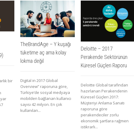
TheBrandAge – Y kuşağı
Deloitte – 2017
tüketime aç ama kolay
9)
Perakende Sektörünün
lokma değil
Küresel Güçleri Raporu
Digital in 2017 Global
rlık bir
Deloitte Global tarafından
Overview” raporuna göre,
hazırlanan Perakendenin
Türkiye’de sosyal medyaya
n
Küresel Güçleri 2017:
mobilden bağlanan kullanıcı
lyar
Müşteriyi Anlama Sanatı
sayısı 42 milyon. En çok
57
raporuna göre
kullanılan...
perakendeciler zorlu
ekonomik şartlara rağmen
istikrarlı...