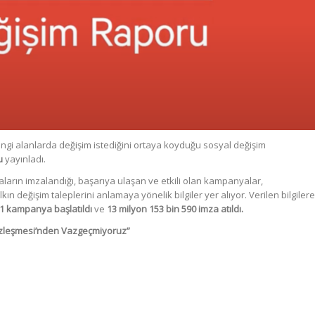
angi alanlarda değişim istediğini ortaya koyduğu sosyal değişim
nu
yayınladı.
ların imzalandığı, başarıya ulaşan ve etkili olan kampanyalar,
n değişim taleplerini anlamaya yönelik bilgiler yer alıyor. Verilen bilgilere
81 kampanya başlatıldı
ve
13 milyon 153 bin 590 imza atıldı.
Sözleşmesi’nden Vazgeçmiyoruz”