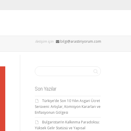
iletişim için
bilgi@arastiriyorum.com
Son Yazılar
Türkiye’de Son 10 Yılın Asgari Ücret
Serüveni: Artışlar, Komisyon Kararları ve
Enflasyonun Gölgesi
Bulgaristan’ın Kalkınma Paradoksu:
Yüksek Gelir Statüsü ve Yapısal