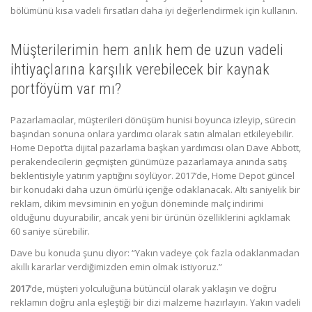
bölümünü kısa vadeli fırsatları daha iyi değerlendirmek için kullanın.
Müşterilerimin hem anlık hem de uzun vadeli
ihtiyaçlarına karşılık verebilecek bir kaynak
portföyüm var mı?
Pazarlamacılar, müşterileri dönüşüm hunisi boyunca izleyip, sürecin
başından sonuna onlara yardımcı olarak satın almaları etkileyebilir.
Home Depot’ta dijital pazarlama başkan yardımcısı olan Dave Abbott,
perakendecilerin geçmişten günümüze pazarlamaya anında satış
beklentisiyle yatırım yaptığını söylüyor. 2017’de, Home Depot güncel
bir konudaki daha uzun ömürlü içeriğe odaklanacak. Altı saniyelik bir
reklam, dikim mevsiminin en yoğun döneminde malç indirimi
olduğunu duyurabilir, ancak yeni bir ürünün özelliklerini açıklamak
60 saniye sürebilir.
Dave bu konuda şunu diyor: “Yakın vadeye çok fazla odaklanmadan
akıllı kararlar verdiğimizden emin olmak istiyoruz.”
2017
‘de, müşteri yolculuğuna bütüncül olarak yaklaşın ve doğru
reklamın doğru anla eşleştiği bir dizi malzeme hazırlayın. Yakın vadeli