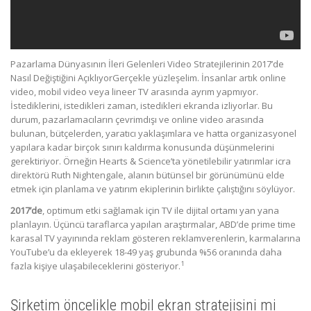
Pazarlama Dünyasının İleri Gelenleri Video Stratejilerinin 2017’de
Nasıl Değiştiğini AçıklıyorGerçekle yüzleşelim. İnsanlar artık online
video, mobil video veya lineer TV arasında ayrım yapmıyor.
İstediklerini, istedikleri zaman, istedikleri ekranda izliyorlar. Bu
durum, pazarlamacıların çevrimdışı ve online video arasında
bulunan, bütçelerden, yaratıcı yaklaşımlara ve hatta organizasyonel
yapılara kadar birçok sınırı kaldırma konusunda düşünmelerini
gerektiriyor. Örneğin Hearts & Science’ta yönetilebilir yatırımlar icra
direktörü Ruth Nightengale, alanın bütünsel bir görünümünü elde
etmek için planlama ve yatırım ekiplerinin birlikte çalıştığını söylüyor.
2017’de
, optimum etki sağlamak için TV ile dijital ortamı yan yana
planlayın. Üçüncü taraflarca yapılan araştırmalar, ABD’de prime time
karasal TV yayınında reklam gösteren reklamverenlerin, karmalarına
YouTube’u da ekleyerek 18-49 yaş grubunda %56 oranında daha
1
fazla kişiye ulaşabileceklerini gösteriyor.
Şirketim öncelikle mobil ekran stratejisini mi