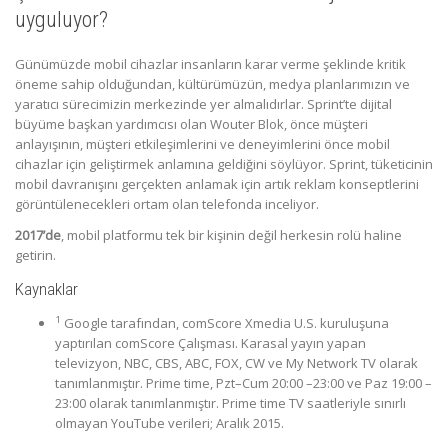
uyguluyor?
Günümüzde mobil cihazlar insanların karar verme şeklinde kritik
öneme sahip olduğundan, kültürümüzün, medya planlarımızın ve
yaratıcı sürecimizin merkezinde yer almalıdırlar. Sprint’te dijital
büyüme başkan yardımcısı olan Wouter Blok, önce müşteri
anlayışının, müşteri etkileşimlerini ve deneyimlerini önce mobil
cihazlar için geliştirmek anlamına geldiğini söylüyor. Sprint, tüketicinin
mobil davranışını gerçekten anlamak için artık reklam konseptlerini
görüntülenecekleri ortam olan telefonda inceliyor.
2017’de
, mobil platformu tek bir kişinin değil herkesin rolü haline
getirin.
Kaynaklar
1
Google tarafından, comScore Xmedia U.S. kuruluşuna
yaptırılan comScore Çalışması. Karasal yayın yapan
televizyon, NBC, CBS, ABC, FOX, CW ve My Network TV olarak
tanımlanmıştır. Prime time, Pzt–Cum 20:00 –23:00 ve Paz 19:00 –
23:00 olarak tanımlanmıştır. Prime time TV saatleriyle sınırlı
olmayan YouTube verileri; Aralık 2015.