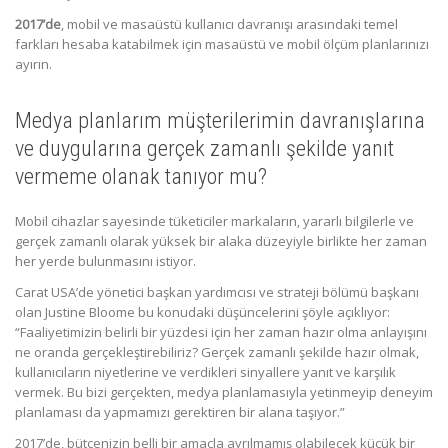
2017’de
, mobil ve masaüstü kullanıcı davranışı arasındaki temel
farkları hesaba katabilmek için masaüstü ve mobil ölçüm planlarınızı
ayırın.
Medya planlarım müşterilerimin davranışlarına
ve duygularına gerçek zamanlı şekilde yanıt
vermeme olanak tanıyor mu?
Mobil cihazlar sayesinde tüketiciler markaların, yararlı bilgilerle ve
gerçek zamanlı olarak yüksek bir alaka düzeyiyle birlikte her zaman
her yerde bulunmasını istiyor.
Carat USA’de yönetici başkan yardımcısı ve strateji bölümü başkanı
olan Justine Bloome bu konudaki düşüncelerini şöyle açıklıyor:
“Faaliyetimizin belirli bir yüzdesi için her zaman hazır olma anlayışını
ne oranda gerçekleştirebiliriz? Gerçek zamanlı şekilde hazır olmak,
kullanıcıların niyetlerine ve verdikleri sinyallere yanıt ve karşılık
vermek. Bu bizi gerçekten, medya planlamasıyla yetinmeyip deneyim
planlaması da yapmamızı gerektiren bir alana taşıyor.”
2017’de, bütçenizin belli bir amaçla ayrılmamış olabilecek küçük bir