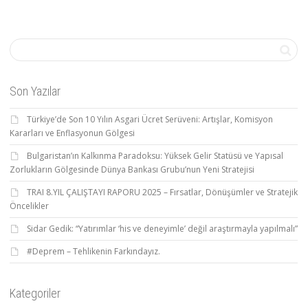
Son Yazılar
Türkiye’de Son 10 Yılın Asgari Ücret Serüveni: Artışlar, Komisyon
Kararları ve Enflasyonun Gölgesi
Bulgaristan’ın Kalkınma Paradoksu: Yüksek Gelir Statüsü ve Yapısal
Zorlukların Gölgesinde Dünya Bankası Grubu’nun Yeni Stratejisi
TRAI 8.YIL ÇALIŞTAYI RAPORU 2025 – Fırsatlar, Dönüşümler ve Stratejik
Öncelikler
Sidar Gedik: “Yatırımlar ‘his ve deneyimle’ değil araştırmayla yapılmalı”
#Deprem – Tehlikenin Farkındayız.
Kategoriler