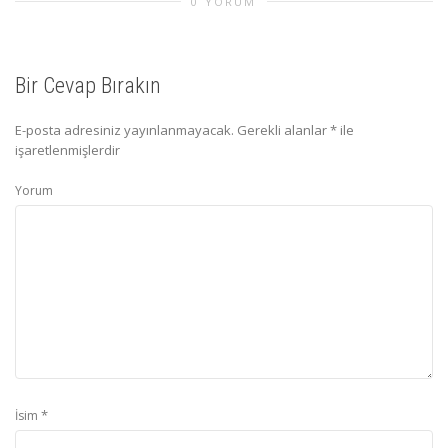
0 YORUM
Bir Cevap Bırakın
E-posta adresiniz yayınlanmayacak.
Gerekli alanlar
*
ile
işaretlenmişlerdir
ç
Yorum
*
İsim