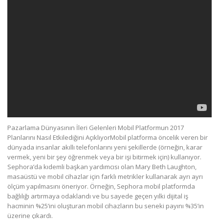
Pazarlama Dünyasının İleri Gelenleri Mobil Platformun 2017
Planlarını Nasıl Etkilediğini AçıklıyorMobil platforma öncelik veren bir
dünyada insanlar akıllı telefonlarını yeni şekillerde (örneğin, karar
vermek, yeni bir şey öğrenmek veya bir işi bitirmek için) kullanıyor.
Sephora’da kıdemli başkan yardımcısı olan Mary Beth Laughton,
masaüstü ve mobil cihazlar için farklı metrikler kullanarak ayrı ayrı
ölçüm yapılmasını öneriyor. Örneğin, Sephora mobil platformda
bağlılığı artırmaya odaklandı ve bu sayede geçen yılki dijital iş
hacminin %25’ini oluşturan mobil cihazların bu seneki payını %35’in
üzerine çıkardı.