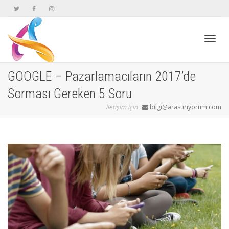
Geçiş
GOOGLE – Pazarlamacıların 2017’de
Sorması Gereken 5 Soru
navig
iletişim için
bilgi@arastiriyorum.com