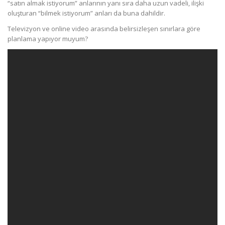
“satın almak istiyorum” anlarının yanı sıra daha uzun vadeli, ilişki
oluşturan “bilmek istiyorum” anları da buna dahildir.
Televizyon ve online video arasında belirsizleşen sınırlara göre
planlama yapıyor muyum?