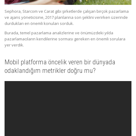
Sephora, Starcom ve Carat gibi şirketlerde çalışan birçok pazarlama
ve ajans yöneticisine, 2017 planlarına son şeklini verirken üzerinde
durdukları en önemli konuları sorduk.
Burada, temel pazarlama analizlerine ve önümüzdeki yılda
pazarlamacıların kendilerine sorması gereken en önemli sorulara
yer verdik.
Mobil platforma öncelik veren bir dünyada
odaklandığım metrikler doğru mu?