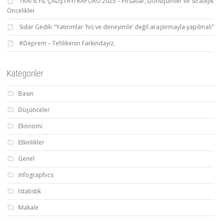
TRAI 8.YIL ÇALIŞTAYI RAPORU 2025 – Fırsatlar, Dönüşümler ve Stratejik
Öncelikler
Sidar Gedik: “Yatırımlar ‘his ve deneyimle’ değil araştırmayla yapılmalı”
#Deprem – Tehlikenin Farkındayız.
Kategoriler
Basın
Düşünceler
Ekonomi
Etkinlikler
Genel
infographics
Istatistik
Makale