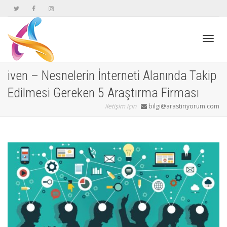
Geçiş
iven – Nesnelerin İnterneti Alanında Takip
Edilmesi Gereken 5 Araştırma Firması
navig
iletişim için
bilgi@arastiriyorum.com