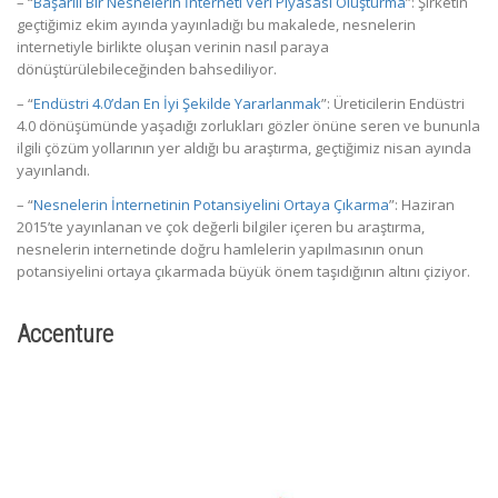
– “
Başarılı Bir Nesnelerin İnterneti Veri Piyasası Oluşturma
”: Şirketin
geçtiğimiz ekim ayında yayınladığı bu makalede, nesnelerin
internetiyle birlikte oluşan verinin nasıl paraya
dönüştürülebileceğinden bahsediliyor.
– “
Endüstri 4.0’dan En İyi Şekilde Yararlanmak
”: Üreticilerin Endüstri
4.0 dönüşümünde yaşadığı zorlukları gözler önüne seren ve bununla
ilgili çözüm yollarının yer aldığı bu araştırma, geçtiğimiz nisan ayında
yayınlandı.
– “
Nesnelerin İnternetinin Potansiyelini Ortaya Çıkarma
”: Haziran
2015’te yayınlanan ve çok değerli bilgiler içeren bu araştırma,
nesnelerin internetinde doğru hamlelerin yapılmasının onun
potansiyelini ortaya çıkarmada büyük önem taşıdığının altını çiziyor.
Accenture