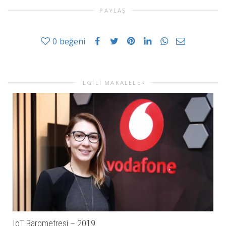
PAYLAŞ
0
beğeni
İLGILI MAKALELER
IoT Barometresi – 2019