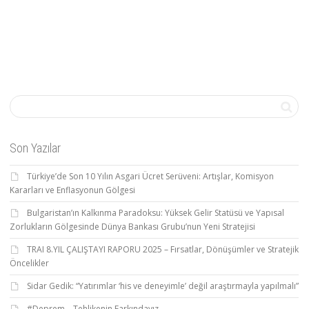
Son Yazılar
Türkiye’de Son 10 Yılın Asgari Ücret Serüveni: Artışlar, Komisyon
Kararları ve Enflasyonun Gölgesi
Bulgaristan’ın Kalkınma Paradoksu: Yüksek Gelir Statüsü ve Yapısal
Zorlukların Gölgesinde Dünya Bankası Grubu’nun Yeni Stratejisi
TRAI 8.YIL ÇALIŞTAYI RAPORU 2025 – Fırsatlar, Dönüşümler ve Stratejik
Öncelikler
Sidar Gedik: “Yatırımlar ‘his ve deneyimle’ değil araştırmayla yapılmalı”
#Deprem – Tehlikenin Farkındayız.