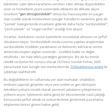
tüketiciler satın alma kararlarını verirken satın almayı düşündükleri
ürün ve hizmetlerin çevre üzerindeki etkilerini de dikkate alıyor.
Ürünlerin
“geri dönüştürülebilir”
olması bu hassasiyette en yaygın
olan özellik olarak listelenirken Google Trendler’in verilerine göre de
“yemek” kategorisinde insanların giderek daha fazla “sürdürülebilir”,
“yerel yemek” ve “vegan tarifler” aradığı öne çıkıyor.
İnsanlar, markaların somut eylemlerle sorumluluk almasını ve şeffaf
olmalarını istiyor. Sürdürülebilir moda üzerine yapılan araştırmalar
sürdürülebilir özellikler yaratmanın ve iletmenin, kilit karar verme
anlarında müşteri algıları üzerinde – özellikle kalite ve değer
etrafında – bir hale etkisi yarattığını gösteriyor. Biz de bu trendi
izledik ve bunun bir sonucu olacak CEO’muz Sundar Pichai, 2030
yılına kadar tüm Google veri merkezlerinde
7/24 karbonsuz enerji
ile
çalışmayı taahhüt etti.
Bu değişikliklerin ön saflarında yer alan markalar; ortaklıklar,
endüstri çapında girişimler veya yeni üretim ve geri dönüşüm
teknikleri yoluyla sürekli olarak çevresel çabalarını iyileştirmenin
yollarını arıyor. İşletmenin daha geniş bir ekosistemde nasıl çalıştığı
konusunda şeffaf olmak ve somut ilerleme göstermek pazarlama
ekiplerinin birincil görevi haline geldi.