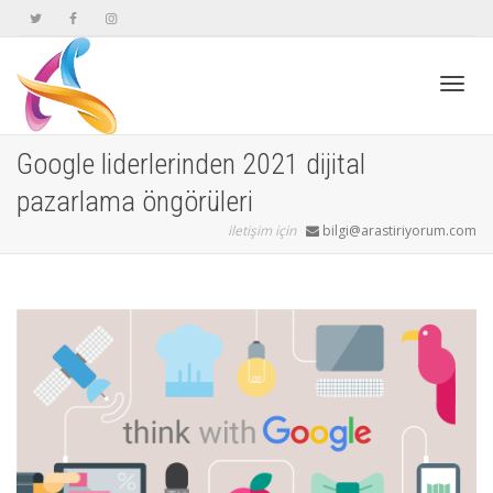
Geçiş
Google liderlerinden 2021 dijital
pazarlama öngörüleri
navig
iletişim için
bilgi@arastiriyorum.com