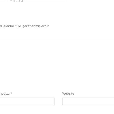
0 YORUM
li alanlar
*
ile işaretlenmişlerdir
*
E-posta
Website