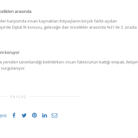
celikleri arasında
iler karşısında insan kaynakları ihtiyaçlarını birçok farklı açıdan
ye’de Dijital İK konusu, geleceğe dair öncelikler arasında %31 ile 3. sırada
ini koruyor
a yeniden tanımlandığı belirtilirken; insan faktörünün kattığı empati, iletişi
 vurgulanıyor.
PAYLAŞ
eni