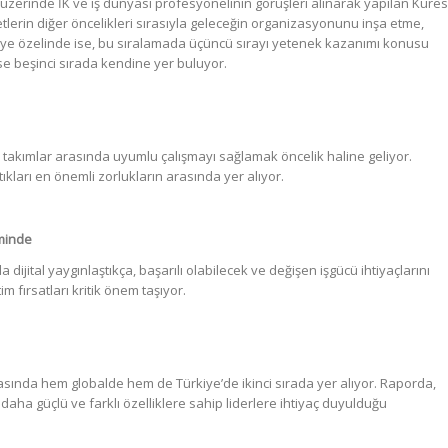
üzerinde İK ve iş dünyası profesyonelinin görüşleri alınarak yapılan Küres
tlerin diğer öncelikleri sırasıyla geleceğin organizasyonunu inşa etme,
kiye özelinde ise, bu sıralamada üçüncü sırayı yetenek kazanımı konusu
se beşinci sırada kendine yer buluyor.
u takımlar arasında uyumlu çalışmayı sağlamak öncelik haline geliyor.
ıkları en önemli zorlukların arasında yer alıyor.
eminde
dijital yaygınlaştıkça, başarılı olabilecek ve değişen işgücü ihtiyaçlarını
m fırsatları kritik önem taşıyor.
arasında hem globalde hem de Türkiye’de ikinci sırada yer alıyor. Raporda,
ş, daha güçlü ve farklı özelliklere sahip liderlere ihtiyaç duyulduğu