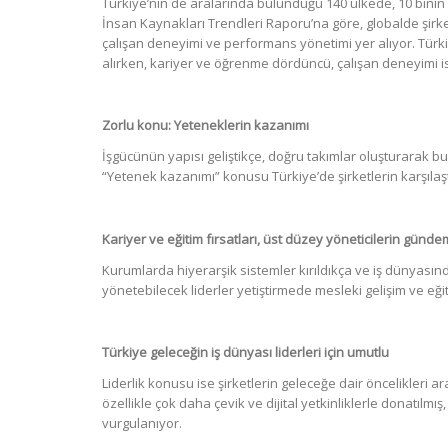
Türkiye’nin de aralarında bulunduğu 140 ülkede, 10 binin 
İnsan Kaynakları Trendleri Raporu’na göre, globalde şirke
çalışan deneyimi ve performans yönetimi yer alıyor. Tür
alırken, kariyer ve öğrenme dördüncü, çalışan deneyimi i
Zorlu konu: Yeteneklerin kazanımı
İşgücünün yapısı geliştikçe, doğru takımlar oluşturarak b
“Yetenek kazanımı” konusu Türkiye’de şirketlerin karşılaşt
Kariyer ve eğitim fırsatları, üst düzey yöneticilerin günd
Kurumlarda hiyerarşik sistemler kırıldıkça ve iş dünyasında 
yönetebilecek liderler yetiştirmede mesleki gelişim ve eğiti
Türkiye geleceğin iş dünyası liderleri için umutlu
Liderlik konusu ise şirketlerin geleceğe dair öncelikleri 
özellikle çok daha çevik ve dijital yetkinliklerle donatılmı
vurgulanıyor.