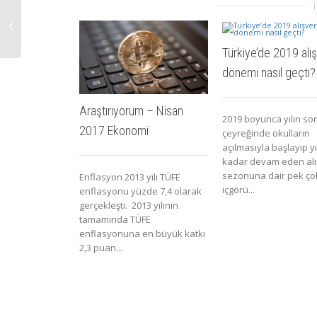
Türkiye’de 2019 alış
dönemi nasıl geçti?
Araştırıyorum – Nisan
2019 boyunca yılın so
2017 Ekonomi
çeyreğinde okulların
açılmasıyla başlayıp y
kadar devam eden alı
sezonuna dair pek çok
Enflasyon 2013 yılı TÜFE
içgörü...
enflasyonu yüzde 7,4 olarak
gerçekleşti. 2013 yılının
tamamında TÜFE
enflasyonuna en büyük katkı
2,3 puan...