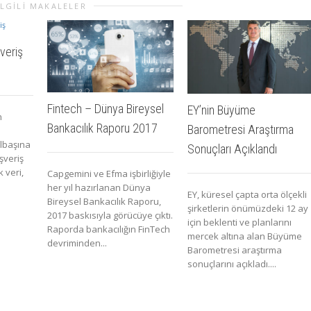
İLGILI MAKALELER
veriş
Fintech – Dünya Bireysel
EY’nin Büyüme
n
Bankacılık Raporu 2017
Barometresi Araştırma
ılbaşına
Sonuçları Açıklandı
şveriş
 veri,
Capgemini ve Efma işbirliğiyle
her yıl hazırlanan Dünya
EY, küresel çapta orta ölçekli
Bireysel Bankacılık Raporu,
şirketlerin önümüzdeki 12 ay
2017 baskısıyla görücüye çıktı.
için beklenti ve planlarını
Raporda bankacılığın FinTech
mercek altına alan Büyüme
devriminden...
Barometresi araştırma
sonuçlarını açıkladı....