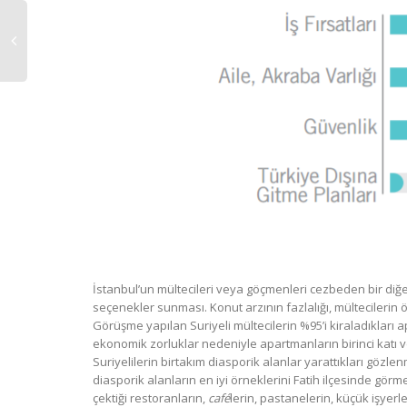
İstanbul’un mültecileri veya göçmenleri cezbeden bir diğer
seçenekler sunması. Konut arzının fazlalığı, mültecilerin öz
Görüşme yapılan Suriyeli mültecilerin %95’i kiraladıkları
ekonomik zorluklar nedeniyle apartmanların birinci katı v
Suriyelilerin birtakım diasporik alanlar yarattıkları gözle
diasporik alanların en iyi örneklerini Fatih ilçesinde gö
çektiği restoranların,
café
lerin, pastanelerin, küçük işyerle