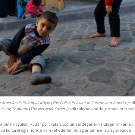
e Amerika’da
Polonyalı Köylü
(
The Polish
Peasant in Europe and America)
adl
005)
Ağ Toplumu
(
The Network Society)
adlı çalışmalarında göçmenlerin sah
omik koşullar, iktidar politikaları, toplumsal değerler ve ulaşım imkânları
ve kültürel ağlar içinde hareket ederler. Bu ağlar tarihsel süreçler içinde