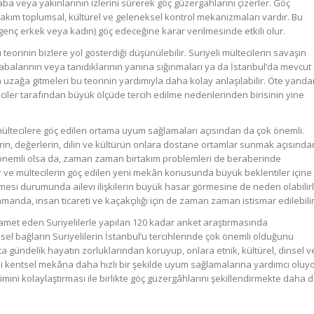
a veya yakınlarının izlerini sürerek göç güzergahlarını çizerler. Göç
takım toplumsal, kültürel ve geleneksel kontrol mekanizmaları vardır. Bu
(genç erkek veya kadın) göç edeceğine karar verilmesinde etkili olur.
u teorinin bizlere yol gösterdiği düşünülebilir. Suriyeli mültecilerin savaşın
abalarının veya tanıdıklarının yanına sığınmaları ya da İstanbul’da mevcut
 uzağa gitmeleri bu teorinin yardımıyla daha kolay anlaşılabilir. Öte yanda
eciler tarafından büyük ölçüde tercih edilme nedenlerinden birisinin yine
 mültecilere göç edilen ortama uyum sağlamaları açısından da çok önemli.
zlerin, değerlerin, dilin ve kültürün onlara dostane ortamlar sunmak açısında
ok önemli olsa da, zaman zaman birtakım problemleri de beraberinde
enler ve mültecilerin göç edilen yeni mekân konusunda büyük beklentiler içine
esi durumunda ailevi ilişkilerin büyük hasar görmesine de neden olabilirl
amanda, insan ticareti ve kaçakçılığı için de zaman zaman istismar edilebilir
 ikamet eden Suriyelilerle yapılan 120 kadar anket araştırmasında
sel bağların Suriyelilerin İstanbul’u tercihlerinde çok önemli olduğunu
a gündelik hayatın zorluklarından koruyup, onlara etnik, kültürel, dinsel v
 yeni kentsel mekâna daha hızlı bir şekilde uyum sağlamalarına yardımcı oluyo
şimini kolaylaştırması ile birlikte göç güzergâhlarını şekillendirmekte daha 