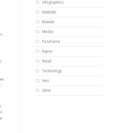
infographics
Istatistik
Makale
Media
n,
Pazarlama
Rapor
Retail
n
Technology
er.
Veri
.
Vitrin
e
r.
da