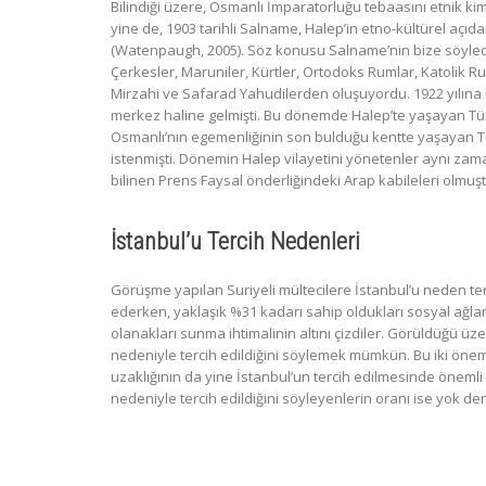
Bilindiği üzere, Osmanlı İmparatorluğu tebaasını etnik kim
yine de, 1903 tarihli Salname, Halep’in etno-kültürel açı
(Watenpaugh, 2005). Söz konusu Salname’nin bize söyledi
Çerkesler, Maruniler, Kürtler, Ortodoks Rumlar, Katolik Rum
Mirzahi ve Safarad Yahudilerden oluşuyordu. 1922 yılına k
merkez haline gelmişti. Bu dönemde Halep’te yaşayan Türkçe
Osmanlı’nın egemenliğinin son bulduğu kentte yaşayan Türk
istenmişti. Dönemin Halep vilayetini yönetenler aynı zama
bilinen Prens Faysal önderliğindeki Arap kabileleri olmuşt
İstanbul’u Tercih Nedenleri
Görüşme yapılan Suriyeli mültecilere İstanbul’u neden tercih
ederken, yaklaşık %31 kadarı sahip oldukları sosyal ağlar
olanakları sunma ihtimalinin altını çizdiler. Görüldüğü üze
nedeniyle tercih edildiğini söylemek mümkün. Bu iki öneml
uzaklığının da yine İstanbul’un tercih edilmesinde önemli
nedeniyle tercih edildiğini söyleyenlerin oranı ise yok d