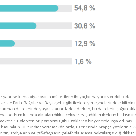
 yanı ise konut piyasasının mültecilerin ihtiyaçlarına yanıt verebilecek
elikle Fatih, Bağcılar ve Başakşehir gibi ilçelere yerleşmelerinde etkili olm
 apartman dairelerinde yaşadıklarını ifade ederken, bu dairelerin çoğunlukl
eya bodrum katında olmaları dikkat çekiyor. Yaşadıkları ilçelerin bir kısmı
nmektedir. Halep’ten bir parçaymış gibi uzaklarda bir yerlerde inşa edilmiş
rmek mümkün. Bu tür diasporik mekânlarda, üzerlerinde Arapça yazıların dik
rinin, atölyelerin ve
call-shop
ların (telefonla arama noktaları) sıklığı dikkat