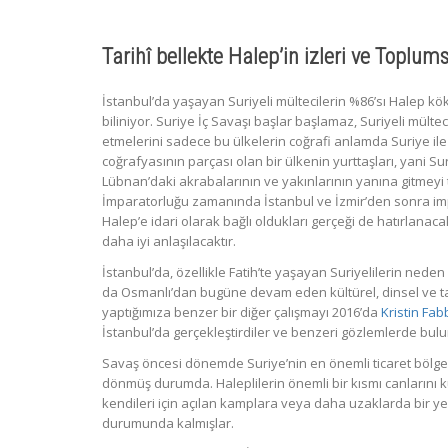
Tarihî bellekte Halep’in izleri ve Toplum
İstanbul’da yaşayan Suriyeli mültecilerin %86’sı Halep kök
biliniyor. Suriye İç Savaşı başlar başlamaz, Suriyeli mültec
etmelerini sadece bu ülkelerin coğrafi anlamda Suriye il
coğrafyasının parçası olan bir ülkenin yurttaşları, yani Su
Lübnan’daki akrabalarının ve yakınlarının yanına gitmeyi te
İmparatorluğu zamanında İstanbul ve İzmir’den sonra im
Halep’e idari olarak bağlı oldukları gerçeği de hatırlanacak 
daha iyi anlaşılacaktır.
İstanbul’da, özellikle Fatih’te yaşayan Suriyelilerin neden b
da Osmanlı’dan bugüne devam eden kültürel, dinsel ve tarih
yaptığımıza benzer bir diğer çalışmayı 2016’da
Kristin Fab
İstanbul’da gerçekleştirdiler ve benzeri gözlemlerde bulu
Savaş öncesi dönemde Suriye’nin en önemli ticaret bölge
dönmüş durumda. Haleplilerin önemli bir kısmı canlarını ku
kendileri için açılan kamplara veya daha uzaklarda bir y
durumunda kalmışlar.