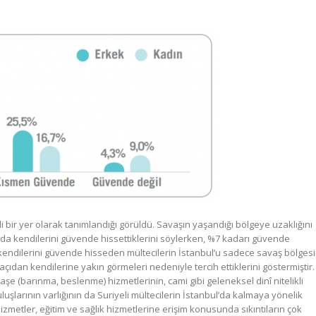
i bir yer olarak tanımlandığı görüldü. Savaşın yaşandığı bölgeye uzaklığını
da kendilerini güvende hissettiklerini söylerken, %7 kadarı güvende
, kendilerini güvende hisseden mültecilerin İstanbul’u sadece savaş bölges
açıdan kendilerine yakın görmeleri nedeniyle tercih ettiklerini göstermiştir.
şe (barınma, beslenme) hizmetlerinin, cami gibi geleneksel dinî nitelikli
larının varlığının da Suriyeli mültecilerin İstanbul’da kalmaya yönelik
izmetler, eğitim ve sağlık hizmetlerine erişim konusunda sıkıntıların çok