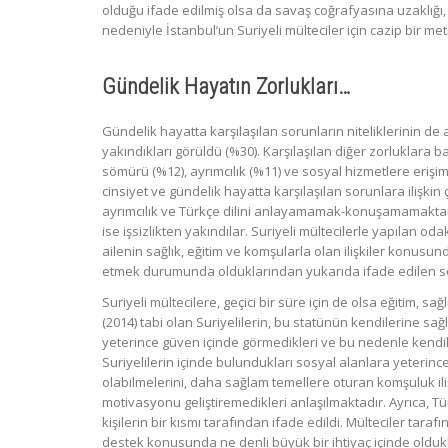
olduğu ifade edilmiş olsa da savaş coğrafyasına uzaklığı, t
nedeniyle İstanbul’un Suriyeli mülteciler için cazip bir m
Gündelik Hayatın Zorlukları…
Gündelik hayatta karşılaşılan sorunların niteliklerinin de ar
yakındıkları görüldü (%30). Karşılaşılan diğer zorluklara 
sömürü (%12), ayrımcılık (%11) ve sosyal hizmetlere erişim 
cinsiyet ve gündelik hayatta karşılaşılan sorunlara ilişki
ayrımcılık ve Türkçe dilini anlayamamak-konuşamamaktan 
ise işsizlikten yakındılar. Suriyeli mültecilerle yapılan 
ailenin sağlık, eğitim ve komşularla olan ilişkiler konu
etmek durumunda olduklarından yukarıda ifade edilen sor
Suriyeli mültecilere, geçici bir süre için de olsa eğitim, 
(2014) tabi olan Suriyelilerin, bu statünün kendilerine sağ
yeterince güven içinde görmedikleri ve bu nedenle kendiler
Suriyelilerin içinde bulundukları sosyal alanlara yeterinc
olabilmelerini, daha sağlam temellere oturan komşuluk ilişk
motivasyonu geliştiremedikleri anlaşılmaktadır. Ayrıca, Tü
kişilerin bir kısmı tarafından ifade edildi. Mülteciler tarafı
destek konusunda ne denli büyük bir ihtiyaç içinde oldukları