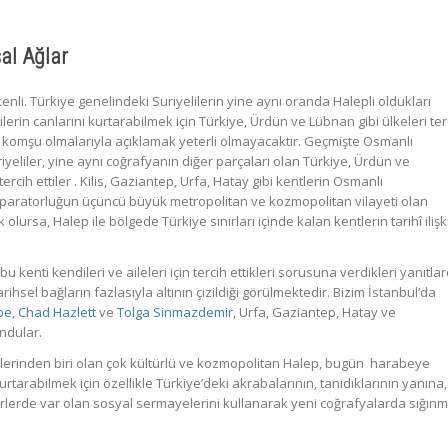
sal Ağlar
enli. Türkiye genelindeki Suriyelilerin yine aynı oranda Halepli oldukları
ilerin canlarını kurtarabilmek için Türkiye, Ürdün ve Lübnan gibi ülkeleri ter
e komşu olmalarıyla açıklamak yeterli olmayacaktır. Geçmişte Osmanlı
riyeliler, yine aynı coğrafyanın diğer parçaları olan Türkiye, Ürdün ve
rcih ettiler . Kilis, Gaziantep, Urfa, Hatay gibi kentlerin Osmanlı
paratorluğun üçüncü büyük metropolitan ve kozmopolitan vilayeti olan
olursa, Halep ile bölgede Türkiye sınırları içinde kalan kentlerin tarihî ilişk
u kenti kendileri ve aileleri için tercih ettikleri sorusuna verdikleri yanıtla
sel bağların fazlasıyla altının çizildiği görülmektedir. Bizim İstanbul’da
be
,
Chad Hazlett
ve
Tolga Sinmazdemir
, Urfa, Gaziantep, Hatay ve
ndular.
lerinden biri olan çok kültürlü ve kozmopolitan Halep, bugün harabeye
rtarabilmek için özellikle Türkiye’deki akrabalarının, tanıdıklarının yanına,
erlerde var olan sosyal sermayelerini kullanarak yeni coğrafyalarda sığın