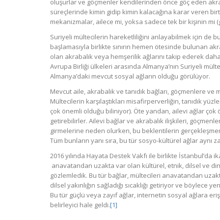
oluşurlar ve göçmenler kendilerinden önce göç eden akrab
süreçlerinde kimin gidip kimin kalacağına karar veren bir
mekanizmalar, ailece mi, yoksa sadece tek bir kişinin mi 
Suriyeli mültecilerin hareketliliğini anlayabilmek için de b
başlamasıyla birlikte sınırın hemen ötesinde bulunan akr
olan akrabalık veya hemşerilik ağlarını takip ederek daha
Avrupa Birliği ülkeleri arasında Almanya’nın Suriyeli mült
Almanya’daki mevcut sosyal ağların olduğu görülüyor.
Mevcut aile, akrabalık ve tanıdık bağları, göçmenlere ve
Mültecilerin karşılaştıkları misafirperverliğin, tanıdık yü
çok önemli olduğu biliniyor). Öte yandan, ailevi ağlar ç
getirebilirler. Ailevi bağlar ve akrabalık ilişkileri, göçm
girmelerine neden olurken, bu beklentilerin gerçekleşmem
Tüm bunların yanı sıra, bu tür sosyo-kültürel ağlar aynı z
2016 yılında Hayata Destek Vakfı ile birlikte İstanbul’da
anavatandan uzakta var olan kültürel, etnik, dilsel ve din
gözlemledik. Bu tür bağlar, mültecileri anavatandan uzakt
dilsel yakınlığın sağladığı sıcaklığı getiriyor ve böylece
Bu tür güçlü veya zayıf ağlar, internetin sosyal ağlara eri
belirleyici hale geldi.
[1]