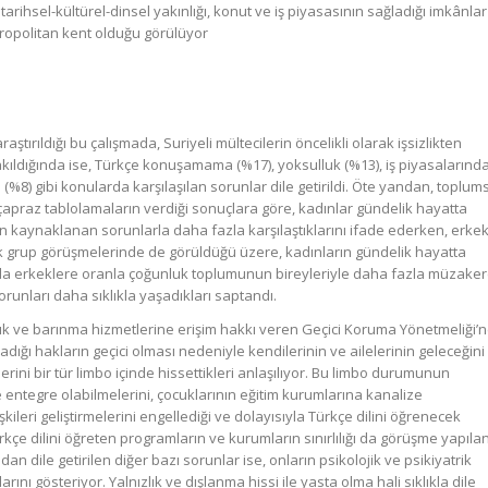
arihsel-kültürel-dinsel yakınlığı, konut ve iş piyasasının sağladığı imkânlar
etropolitan kent olduğu görülüyor
aştırıldığı bu çalışmada, Suriyeli mültecilerin öncelikli olarak işsizlikten
bakıldığında ise, Türkçe konuşamama (%17), yoksulluk (%13), iş piyasalarınd
(%8) gibi konularda karşılaşılan sorunlar dile getirildi. Öte yandan, toplum
n çapraz tablolamaların verdiği sonuçlara göre, kadınlar gündelik hayatta
kaynaklanan sorunlarla daha fazla karşılaştıklarını ifade ederken, erkek
odak grup görüşmelerinde de görüldüğü üzere, kadınların gündelik hayatta
sunda erkeklere oranla çoğunluk toplumunun bireyleriyle daha fazla müzake
unları daha sıklıkla yaşadıkları saptandı.
sağlık ve barınma hizmetlerine erişim hakkı veren Geçici Koruma Yönetmeliği’
ladığı hakların geçici olması nedeniyle kendilerinin ve ailelerinin geleceğini
ini bir tür limbo içinde hissettikleri anlaşılıyor. Bu limbo durumunun
e entegre olabilmelerini, çocuklarının eğitim kurumlarına kanalize
ileri geliştirmelerini engellediği ve dolayısıyla Türkçe dilini öğrenecek
rkçe dilini öğreten programların ve kurumların sınırlılığı da görüşme yapıla
ndan dile getirilen diğer bazı sorunlar ise, onların psikolojik ve psikiyatrik
nı gösteriyor. Yalnızlık ve dışlanma hissi ile yasta olma hali sıklıkla dile