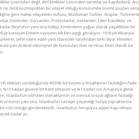
likler üzerinden değil, dinî kimlikler üzerinden tanımlar ve kaydederdi. An
dan ne denli kozmopolitan bir vilayet olduğu konusunda önemli ipuçları veri
ğine göre Halep vilayetinin nüfusu, Müslüman Türkler, Araplar, Türkmenle
lar, Ermeniler, Süryaniler, Protestanlar, Keldaniler, Latin Katolikler ve
adar Beyrut’un yanı sıra Halep, Ermenilerin yoğun olarak yaşadıkları bir
 konuşan Ermeni sayısının elli bini aştığı görülüyor. 1918 yılı itibarıyla
lerin, şehri idare eden yeni idareciler tarafından terki diyar etmeleri
nda pan-Arabist ideolojinin de kurucuları olan ve Hicaz Emiri olarak da
u.
 ettikleri sorulduğunda %55’lik bir kesimi iş fırsatlarının fazlalığını ifade
ı, %13 kadarı güvenli bir kent olmasını ve %1 kadarı ise Avrupa’ya gitme
re, İstanbul’un istihdam olanaklarının ve mevcut sosyal ağların fazlalığı
i unsurun yanı sıra, İstanbul’un savaşın yaşandığı Suriye topraklarına
 bir rolü olduğu görülmektedir. İstanbul’un Avrupa’ya açılan kapı olması
enecek kadar az.