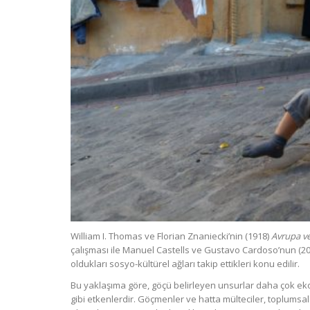
William I. Thomas ve Florian Znaniecki’nin (1918)
Avrupa v
çalışması ile Manuel Castells ve Gustavo Cardoso’nun (2
oldukları sosyo-kültürel ağları takip ettikleri konu edilir.
Bu yaklaşıma göre, göçü belirleyen unsurlar daha çok ekon
gibi etkenlerdir. Göçmenler ve hatta mülteciler, toplumsal 