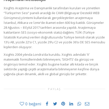
Xsights Araştırma ve Danışmanlık tarafından kurulan ve yönetilen
“Türkiye’nin Sesi” paneli aracılığı ile CAWI (Bilgisayar Destekli WEB
Görüşmesi) yöntemi kullanılarak gerçekleştirilen araştırmaya
İstanbul, ANkara ve İzmir’de ikamet eden 600 kişi katıldı. Görüşmeler
28 Ağustos – 8 Eylül 2017 tarihleri arasında yapıldı. Araştırmaya
katılanların SES (sosyo-ekonomik statü) dağılımı; TÜİK (Türkiye
İstatistik Kurumu) verileri doğrultusunda Türkiye temsili olarak yüzde
13’ü AB, yüzde 22’si C1, yüzde 29’u C2 ve yüzde 36’sı DE SES mensubu
kişilerden oluşuyor.
Xsights 2004 yılında Londra’da kuruldu. Xsights adındaki ‘X’
matematik formüllerindeki bilinmeyeni, ‘SIGHTS’ da görüşü ve
öngörüyü temsil eder. Xsights bugüne kadar altı kıtada ve birçok
sektörde yaptığı çeşitli araştırmalarla bilinmeyenin keşfine dünya
çağında çıkan dinamik, akıllı ve global görüşlü bir şirkettir.
PAYLAŞ
0
beğeni