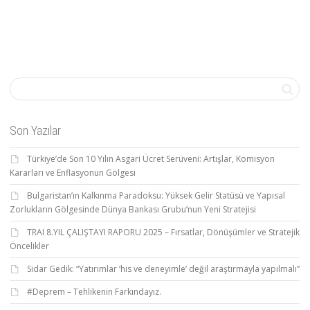
Son Yazılar
Türkiye’de Son 10 Yılın Asgari Ücret Serüveni: Artışlar, Komisyon
Kararları ve Enflasyonun Gölgesi
Bulgaristan’ın Kalkınma Paradoksu: Yüksek Gelir Statüsü ve Yapısal
Zorlukların Gölgesinde Dünya Bankası Grubu’nun Yeni Stratejisi
TRAI 8.YIL ÇALIŞTAYI RAPORU 2025 – Fırsatlar, Dönüşümler ve Stratejik
Öncelikler
Sidar Gedik: “Yatırımlar ‘his ve deneyimle’ değil araştırmayla yapılmalı”
#Deprem – Tehlikenin Farkındayız.