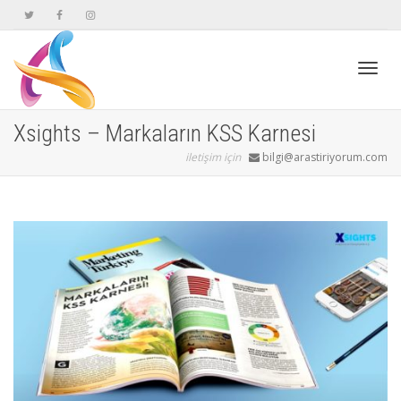
Geçiş
Xsights – Markaların KSS Karnesi
iletişim için
bilgi@arastiriyorum.com
navig