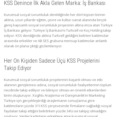
KSS Denince İlk Akla Gelen Marka: İş Bankası
Kurumsal sosyal sorumluluk denildiğinde her dört kişisen birinin
aklına, uzun yıllardır eğitim, çevre ve kültür-sanat alanında birçok
geniş kapsamlı sosyal sorumluluk projesinin altına imza atan Türkiye
İş Bankası geliyor. Türkiye İş Bankası’nı Turkcell ve Koç Holding takip
ediyor. KSS dendiğinde aklına Turkcell geldiğini belirten katılımcılar
arasında erkekler ve AB SES grubuna mensup katılımcılar anlamlı
olarak ön plana çıktığı gözlemleniyor.
Her On Kişiden Sadece Üçü KSS Projelerini
Takip Ediyor
Kurumsal sosyal sorumluluk projelerinin başarılı olması ve etki
alanının genişlemesi adına, sosyal sorumluluk faaliyetlerinin toplum
nezdinde takip ediliyor ve biliniyor olması en önemli etkenlerden
birini oluşturuyor. Xsights Araştırma ve Danışmanlık’ın Marketing
Türkiye için gerçekleştirdiği araştırmanın sonuçlarına göre
katılımcıların yüzde 31’i KSS çerçevesinde firmaların sağladığı sosyal
faydaları takip ettiğini belirtirken yüzde 34’ü ise takipçi olmadığını
söylüyor. Veriler kadınların erkeklere göre kurumsal sosyal